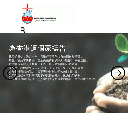

為香港這個家禱告
親愛的天父，過去一年，香港經歷前所未有的困難和苦難，
無數人被愁苦所折磨，甚至失去寶貴的家人和朋友，失去親情，
我們知道苦難是人生的一部份，無人能掌握自己的遭遇，
但天父，我們看見人失去良知，失去信仰，失去對祢的敬畏，
喪失分辨對錯的能力，甚至丟掉對別人受苦的憐憫心腸。
我們為這些可悲的事情懇求祢扶持香港人，赦免我們的罪，
保守香港脫離那惡者，使人得到應有的自由和尊嚴！奉主名求！阿們！