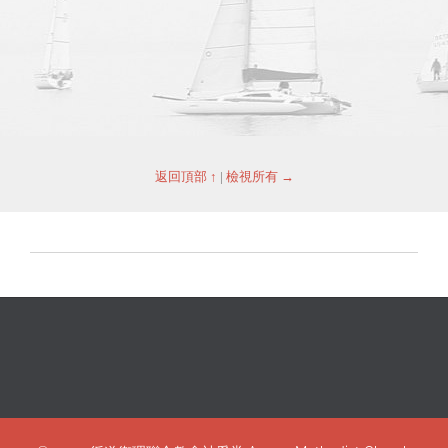
返回頂部 ↑
|
檢視所有 →
dk7 bet
ae888 đăng nhập
1xbet uz