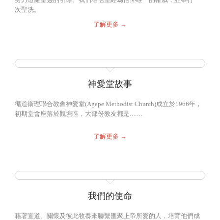
次聖洗。
了解更多 →
神愛堂故事
循道衞理聯合教會神愛堂(Agape Methodist Church)成立於1966年，
初期堂會座落於觀塘區，大部份教友都是……
了解更多 →
我們的使命
藉著宣道、關懷及彼此牧養來聯繫匯聚上帝所愛的人，培育他們成