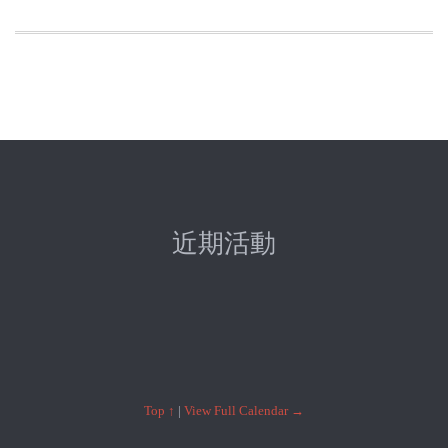
近期活動
Top ↑
|
View Full Calendar →