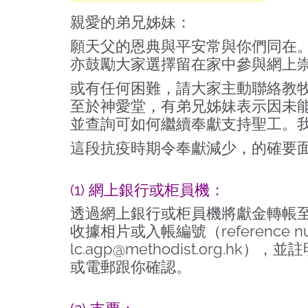
親愛的弟兄姊妹：
願天父的恩典與平安常與你們同在
亦鼓勵大家選擇留在家中參與網上
或有任何困難，請大家主動聯絡教
至於神愛堂，有弟兄姊妹表示因未
並查詢可如何繼續奉獻支持聖工。
這段抗疫時期令奉獻減少，的確要
(1) 網上銀行或柜員機：
透過網上銀行或柜員機將獻金轉帳至 神愛堂戶
收據相片或入帳編號（reference
lc.agp@methodist.org.hk
），並註
或電郵跟你確認。