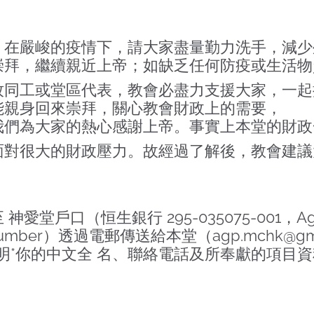
。在嚴峻的疫情下，請大家盡量勤力洗手，減少
崇拜，繼續親近上帝；如缺乏任何防疫或生活物
牧同工或堂區代表，教會必盡力支援大家，一起
能親身回來崇拜，關心教會財政上的需要，
我們為大家的熱心感謝上帝。事實上本堂的財政
面對很大的財政壓力。故經過了解後，教會建議
口（恒生銀行 295-035075-001，Agape
 number）透過電郵傳送給本堂（
agp.mchk@gm
明*你的中文全 名、聯絡電話及所奉獻的項目